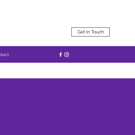
Get In Touch
ntact