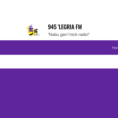
945 'LEGRIA FM
"Nabu gan'í his'é radio!"
Ho